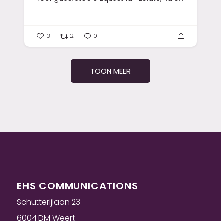
3
2
0
TOON MEER
EHS COMMUNICATIONS
Schutterijlaan 23
6004 DM Weert