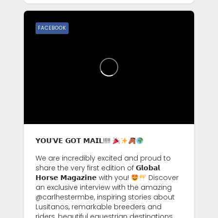
FACEBOOK
𝗬𝗢𝗨’𝗩𝗘 𝗚𝗢𝗧 𝗠𝗔𝗜𝗟!!!!!
We are incredibly excited and proud to
share the very first edition of 𝗚𝗹𝗼𝗯𝗮𝗹
𝗛𝗼𝗿𝘀𝗲 𝗠𝗮𝗴𝗮𝘇𝗶𝗻𝗲 with you!
Discover
an exclusive interview with the amazing
@carlhestermbe, inspiring stories about
Lusitanos, remarkable breeders and
riders, beautiful equestrian destinations