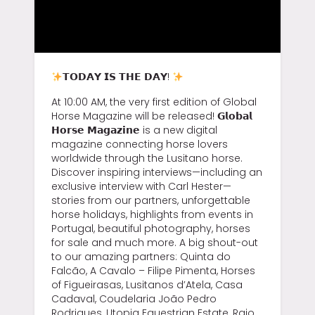
𝗧𝗢𝗗𝗔𝗬 𝗜𝗦 𝗧𝗛𝗘 𝗗𝗔𝗬!
At 10:00 AM, the very first edition of Global
Horse Magazine will be released!
𝗚𝗹𝗼𝗯𝗮𝗹
𝗛𝗼𝗿𝘀𝗲 𝗠𝗮𝗴𝗮𝘇𝗶𝗻𝗲 is a new digital
magazine connecting horse lovers
worldwide through the Lusitano horse.
Discover inspiring interviews—including an
exclusive interview with Carl Hester—
stories from our partners, unforgettable
horse holidays, highlights from events in
Portugal, beautiful photography, horses
for sale and much more.
A big shout-out
to our amazing partners: Quinta do
Falcão, A Cavalo – Filipe Pimenta, Horses
of Figueirasas, Lusitanos d’Atela, Casa
Cadaval, Coudelaria João Pedro
Rodrigues, Utopia Equestrian Estate, Raio...